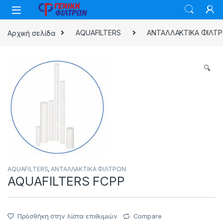
Skip to navigation
Skip to content
Αρχική σελίδα
AQUAFILTERS
ΑΝΤΑΛΛΑΚΤΙΚΑ ΦΙΛΤ
🔍
AQUAFILTERS
,
ΑΝΤΑΛΛΑΚΤΙΚΑ ΦΙΛΤΡΩΝ
AQUAFILTERS FCPP
Πρόσθήκη στην λίστα επιθυμιών
Compare