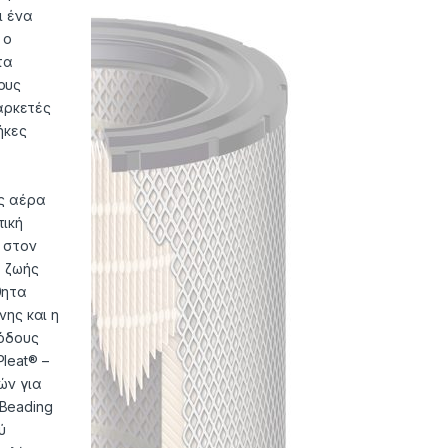
ι ένα
 ο
τα
ους
 αρκετές
ήκες
ης αέρα
τική
 στον
α ζωής
θητα
νης και η
θόδους
leat® –
ών για
Beading
ύ