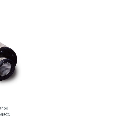
ητήρα
ρωμιάς