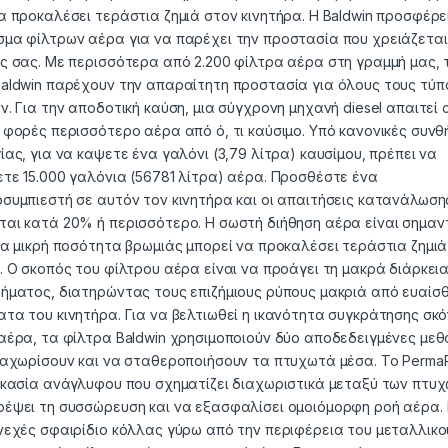
α προκαλέσει τεράστια ζημιά στον κινητήρα. Η Baldwin προσφέρε
μα φίλτρων αέρα για να παρέχει την προστασία που χρειάζεται
ς σας. Με περισσότερα από 2.200 φίλτρα αέρα στη γραμμή μας, 
aldwin παρέχουν την απαραίτητη προστασία για όλους τους τύπ
ν. Για την αποδοτική καύση, μια σύγχρονη μηχανή diesel απαιτεί
 φορές περισσότερο αέρα από ό, τι καύσιμο. Υπό κανονικές συνθ
ίας, για να καψετε ένα γαλόνι (3,79 λίτρα) καυσίμου, πρέπει να
τε 15.000 γαλόνια (56781 λίτρα) αέρα. Προσθέστε ένα
συμπιεστή σε αυτόν τον κινητήρα και οι απαιτήσεις κατανάλωσ
αι κατά 20% ή περισσότερο. Η σωστή διήθηση αέρα είναι σημαν
ια μικρή ποσότητα βρωμιάς μπορεί να προκαλέσει τεράστια ζημιά
. Ο σκοπός του φίλτρου αέρα είναι να προάγει τη μακρά διάρκει
ήματος, διατηρώντας τους επιζήμιους ρύπους μακριά από ευαίσ
τα του κινητήρα. Για να βελτιωθεί η ικανότητα συγκράτησης σκό
αέρα, τα φίλτρα Baldwin χρησιμοποιούν δύο αποδεδειγμένες με
ιαχωρίσουν και να σταθεροποιήσουν τα πτυχωτά μέσα. Το PermaP
ικασία ανάγλυφου που σχηματίζει διαχωριστικά μεταξύ των πτυχ
έψει τη συσσώρευση και να εξασφαλίσει ομοιόμορφη ροή αέρα. 
νεχές σφαιρίδιο κόλλας γύρω από την περιφέρεια του μεταλλικο