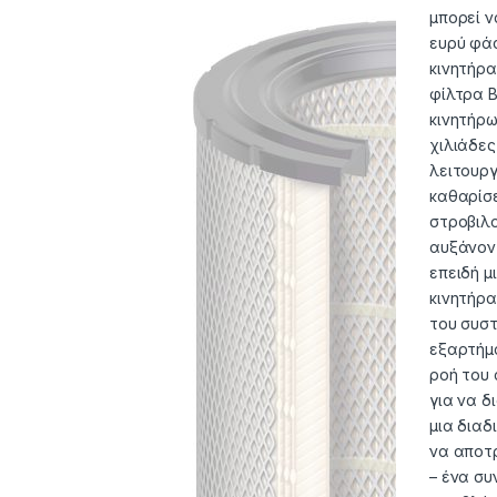
μπορεί ν
ευρύ φάσ
κινητήρα
φίλτρα B
κινητήρω
χιλιάδες
λειτουργ
καθαρίσε
στροβιλο
αυξάνοντ
επειδή μ
κινητήρα
του συστ
εξαρτήμα
ροή του 
για να δ
μια διαδ
να αποτρ
– ένα συ