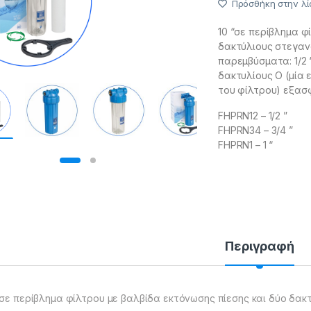
Πρόσθήκη στην λί
10 “σε περίβλημα φ
δακτύλιους στεγανό
παρεμβύσματα: 1/2 
δακτυλίους O (μία 
του φίλτρου) εξασ
FHPRN12 – 1/2 ”
FHPRN34 – 3/4 ”
FHPRN1 – 1 “
Περιγραφή
“σε περίβλημα φίλτρου με βαλβίδα εκτόνωσης πίεσης και δύο δακ