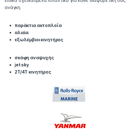
ειδικά σχεδιασμένα λιπαντικά για κάθε διαφορετική σας
ανάγκη.
παράκτια
ακτοπλοΐα
αλιεία
εξωλέμβιοι κινητήρες
σκάφη αναψυχής
jet sky
2T/4T κινητήρες