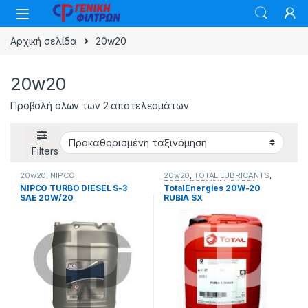
Skip to navigation
Skip to content
Αρχική σελίδα
20w20
20w20
Προβολή όλων των 2 αποτελεσμάτων
Filters
20w20
,
NIPCO
20w20
,
TOTAL LUBRICANTS
,
TOTAL PREMIUM
,
ΒΑΡΕΑ
NIPCO TURBO DIESEL S-3
TotalEnergies 20W-20
ΟΧΗΜΑΤΑ
SAE 20W/20
RUBIA SX