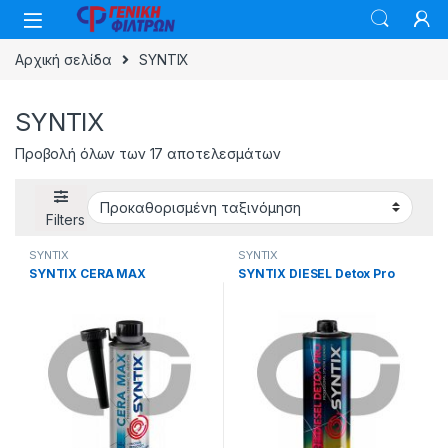
Skip to navigation
Skip to content
Αρχική σελίδα
SYNTIX
SYNTIX
Προβολή όλων των 17 αποτελεσμάτων
Filters
SYNTIX
SYNTIX
SYNTIX CERA MAX
SYNTIX DIESEL Detox Pro