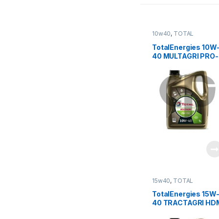
10w40
,
TOTAL
LUBRICANTS
TotalEnergies 10W
40 MULTAGRI PRO-
TEC
15w40
,
TOTAL
LUBRICANTS
TotalEnergies 15W
40 TRACTAGRI HD