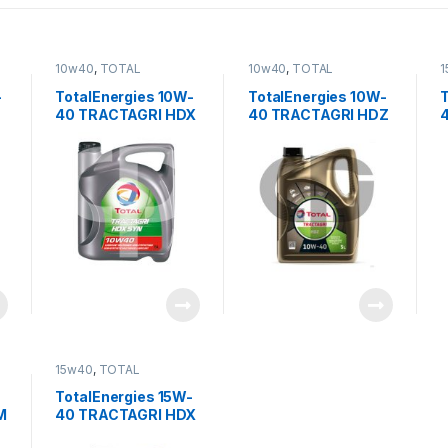
10w40
,
TOTAL
10w40
,
TOTAL
1
LUBRICANTS
LUBRICANTS
-
TotalEnergies 10W-
TotalEnergies 10W-
40 TRACTAGRI HDX
40 TRACTAGRI HDZ
SYN
15w40
,
TOTAL
LUBRICANTS
-
TotalEnergies 15W-
M
40 TRACTAGRI HDX