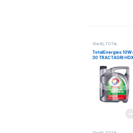
10w30
,
TOTAL
LUBRICANTS
TotalEnergies 10W
30 TRACTAGRI HD
SYN
10w30
,
TOTAL