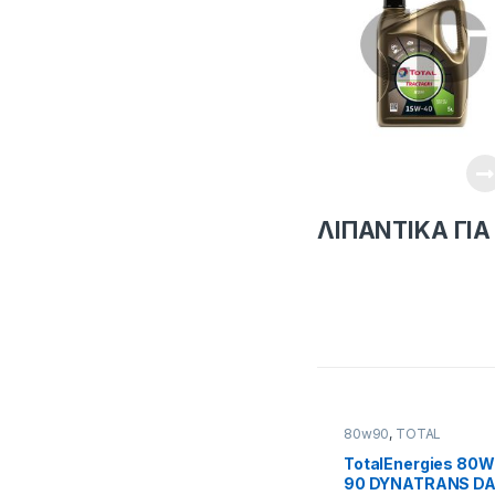
ΛΙΠΑΝΤΙΚΑ ΓΙΑ
80w90
,
TOTAL
LUBRICANTS
TotalEnergies 80W
90 DYNATRANS D