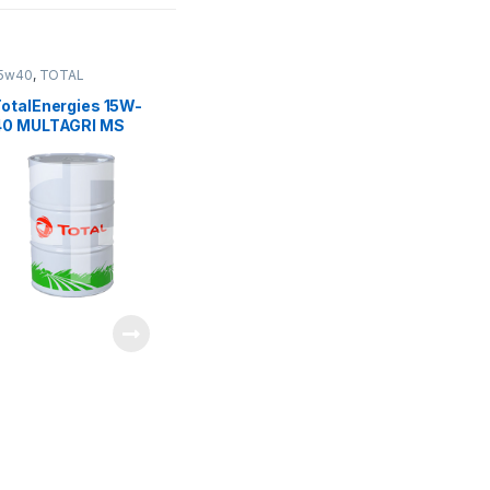
5w40
,
TOTAL
LUBRICANTS
TotalEnergies 15W-
40 MULTAGRI MS