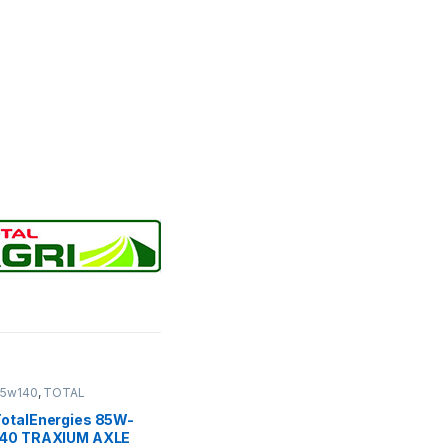
85w140
,
TOTAL
LUBRICANTS
TotalEnergies 85W-
140 TRAXIUM AXLE