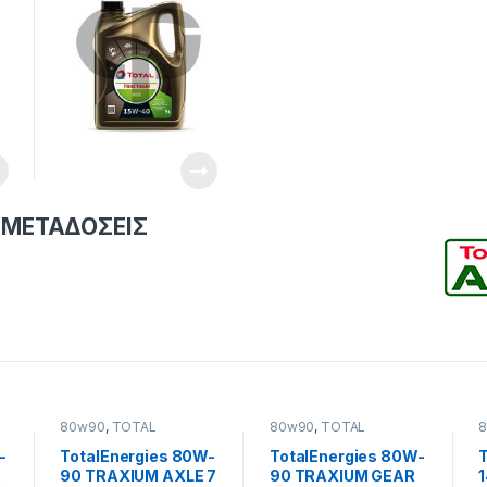
 ΜΕΤΑΔΟΣΕΙΣ
80w90
,
TOTAL
80w90
,
TOTAL
LUBRICANTS
LUBRICANTS
-
TotalEnergies 80W-
TotalEnergies 80W-
A
90 TRAXIUM AXLE 7
90 TRAXIUM GEAR