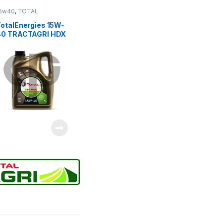
5w40
,
TOTAL
LUBRICANTS
TotalEnergies 15W-
40 TRACTAGRI HDX