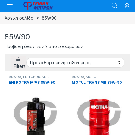
Skip to navigation
Skip to content
Αρχική σελίδα
85W90
85W90
Προβολή όλων των 2 αποτελεσμάτων
Filters
85W90
,
ΕΝΙ LUBRICANTS
85W90
,
MOTUL
ENI ROTRA MP/S 85W-90
MOTUL TRANS MB 85W-90