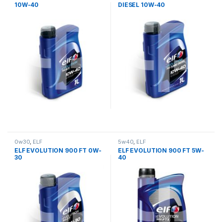
10W-40
DIESEL 10W-40
0w30
,
ELF
5w40
,
ELF
ELF EVOLUTION 900 FT 0W-
ELF EVOLUTION 900 FT 5W-
30
40