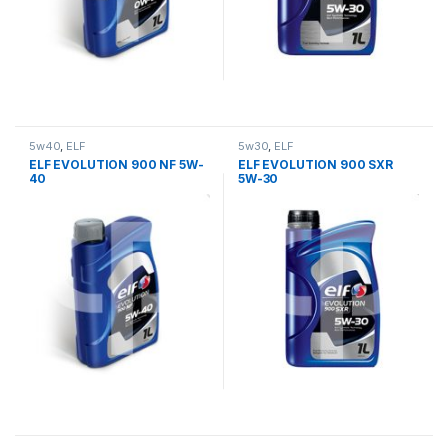
5w40
,
ELF
5w30
,
ELF
ELF EVOLUTION 900 NF 5W-
ELF EVOLUTION 900 SXR
40
5W-30