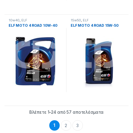
10w40
,
ELF
15w50
,
ELF
ELF MOTO 4 ROAD 10W-40
ELF MOTO 4 ROAD 15W-50
Βλέπετε 1–24 από 57 αποτελέσματα
1
2
3