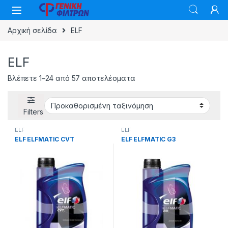
Skip to navigation
Skip to content
Αρχική σελίδα
ELF
ELF
Βλέπετε 1–24 από 57 αποτελέσματα
Filters
ELF
ELF
ELF ELFMATIC CVT
ELF ELFMATIC G3