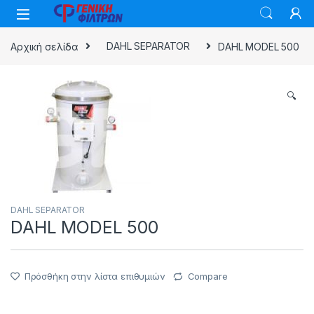
Skip to navigation
Skip to content
Αρχική σελίδα
DAHL SEPARATOR
DAHL MODEL 500
🔍
DAHL SEPARATOR
DAHL MODEL 500
Πρόσθήκη στην λίστα επιθυμιών
Compare