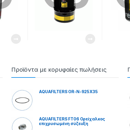
Προϊόντα με κορυφαίες πωλήσεις
AQUAFILTERS OR-N-925X35
AQUAFILTERS FT06 Ορείχαλκος
επιχρυσωμένη σύζευξη