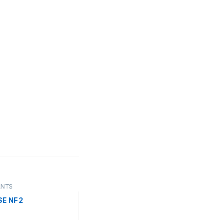
ANTS
E NF 2