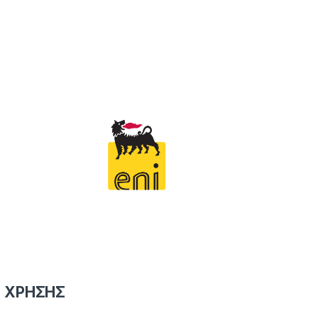
Σ ΧΡΗΣΗΣ