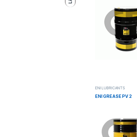
ΕΝΙ LUBRICANTS
ENI GREASE PV 2