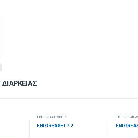
 ΔΙΑΡΚΕΙΑΣ
ΕΝΙ LUBRICANTS
ΕΝΙ LUBRIC
ENI GREASE LP 2
ENI GREAS