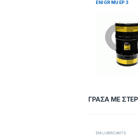
ENI GR MU EP 3
ΓΡΑΣΑ ΜΕ ΣΤΕ
ΕΝΙ LUBRICANTS