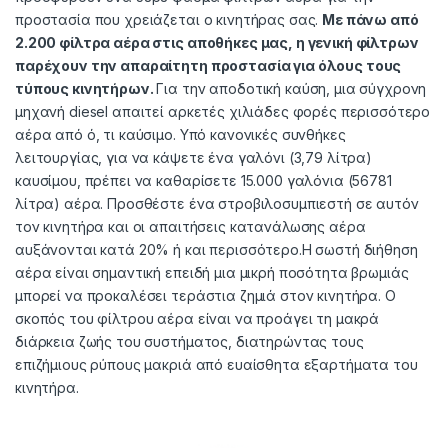
προστασία που χρειάζεται ο κινητήρας σας.
Με πάνω από
2.200 φίλτρα αέρα στις αποθήκες μας, η γενική φίλτρων
παρέχουν την απαραίτητη προστασία για όλους τους
τύπους κινητήρων.
Για την αποδοτική καύση, μια σύγχρονη
μηχανή diesel απαιτεί αρκετές χιλιάδες φορές περισσότερο
αέρα από ό, τι καύσιμο. Υπό κανονικές συνθήκες
λειτουργίας, για να κάψετε ένα γαλόνι (3,79 λίτρα)
καυσίμου, πρέπει να καθαρίσετε 15.000 γαλόνια (56781
λίτρα) αέρα. Προσθέστε ένα στροβιλοσυμπιεστή σε αυτόν
τον κινητήρα και οι απαιτήσεις κατανάλωσης αέρα
αυξάνονται κατά 20% ή και περισσότερο.Η σωστή διήθηση
αέρα είναι σημαντική επειδή μια μικρή ποσότητα βρωμιάς
μπορεί να προκαλέσει τεράστια ζημιά στον κινητήρα. Ο
σκοπός του φίλτρου αέρα είναι να προάγει τη μακρά
διάρκεια ζωής του συστήματος, διατηρώντας τους
επιζήμιους ρύπους μακριά από ευαίσθητα εξαρτήματα του
κινητήρα.