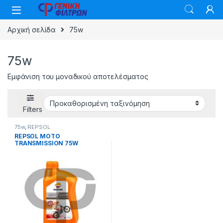
Skip to navigation
Skip to content
Αρχική σελίδα
75w
75w
Εμφάνιση του μοναδικού αποτελέσματος
Filters
75w
,
REPSOL
REPSOL MOTO
TRANSMISSION 75W