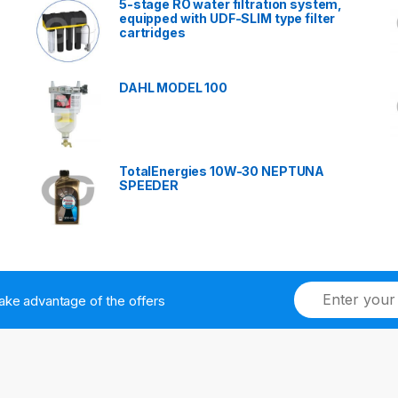
5-stage RO water filtration system,
equipped with UDF-SLIM type filter
cartridges
DAHL MODEL 100
TotalEnergies 10W-30 NEPTUNA
SPEEDER
ake advantage of the offers