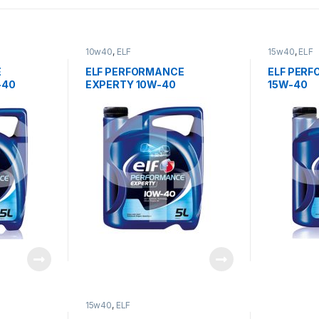
10w40
,
ELF
15w40
,
ELF
E
ELF PERFORMANCE
ELF PER
-40
EXPERTY 10W-40
15W-40
15w40
,
ELF