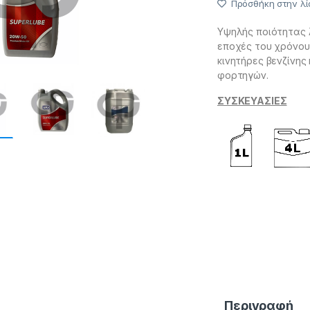
Πρόσθήκη στην λί
Υψηλής ποιότητας λ
εποχές του χρόνου 
κινητήρες βενζίνης
φορτηγών.
ΣΥΣΚΕΥΑΣΙΕΣ
SAO 52006 SAO 520
52046 SAO 52048 S
SAO 52385 SAO 523
Περιγραφή