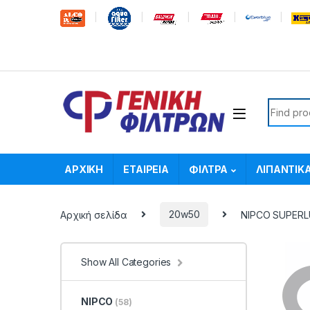
Skip to navigation
Skip to content
Search f
ΑΡΧΙΚΗ
ΕΤΑΙΡΕΙΑ
ΦΙΛΤΡΑ
ΛΙΠΑΝΤΙΚ
Αρχική σελίδα
20w50
NIPCO SUPERL
Show All Categories
NIPCO
(58)