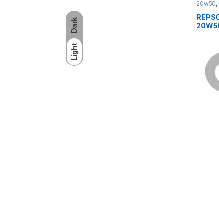
20w50
,
REPSO
Dark
20W5
Light