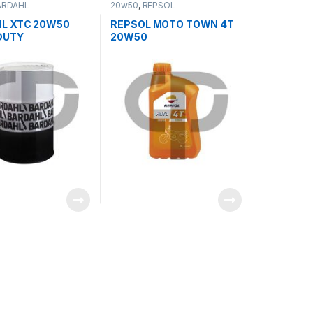
ARDAHL
20w50
,
REPSOL
L XTC 20W50
REPSOL MOTO TOWN 4T
DUTY
20W50