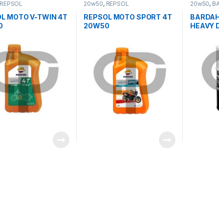
REPSOL
20w50
,
REPSOL
20w50
,
B
L MOTO V-TWIN 4T
REPSOL MOTO SPORT 4T
BARDAH
0
20W50
HEAVY 