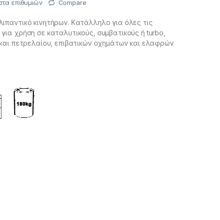
στα επιθυμιών
Compare
ιπαντικό κινητήρων. Kατάλληλο για όλες τις
για χρήση σε καταλυτικούς, συμβατικούς ή turbo,
 και πετρελαίου, επιβατικών οχημάτων και ελαφρών
09 SAO 52012 SAO 52022 SAO 52027 SAO 52044 SAO
AO 52194 SAO 52242 SAO 52312 SAO 52351 SAO 52354
95 SAO 52946 SAO 53152 SAO 53152-KIT SAO 53154