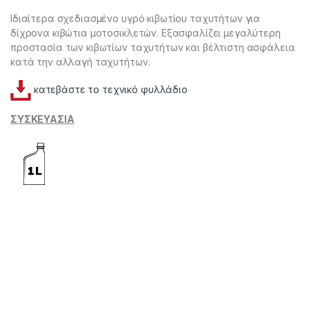
Ιδιαίτερα σχεδιασμένο υγρό κιβωτίου ταχυτήτων για
δίχρονα κιβώτια μοτοσικλετών. Εξασφαλίζει μεγαλύτερη
προστασία των κιβωτίων ταχυτήτων και βέλτιστη ασφάλεια
κατά την αλλαγή ταχυτήτων.
κατεβάστε το τεχνικό φυλλάδιο
ΣΥΣΚΕΥΑΣΙΑ
HY 14262 HY 14263 HY 14264 HY 14265 HY 14266 HY 14267 HY
14268 HY 14269 HY 14270 HY 14271 HY 14272 HY 14273 HY
14274 HY 14275 HY 14276 HY 14277 HY 14278 HY 14279 HY
14280 HY 14281 HY 14282