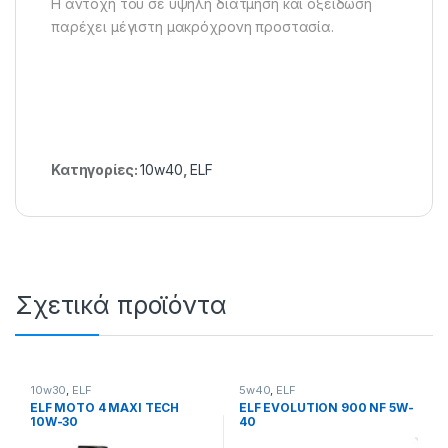
Η αντοχή του σε υψηλή διάτμηση και οξείδωση
παρέχει μέγιστη μακρόχρονη προστασία.
Κατηγορίες:
10w40
,
ELF
Σχετικά προϊόντα
10w30
,
ELF
5w40
,
ELF
ELF MOTO 4 MAXI TECH
ELF EVOLUTION 900 NF 5W-
10W-30
40