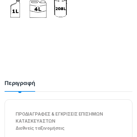
HY 11571/1 HY 11572 HY 11581 HY 11582 HY 11583 HY 11584 HY
11585 HY 11586 HY 11587 HY 11588 HY 11589 HY 11590 HY 11591
HY 11592 HY 11593 HY 11594 HY 11595/1 HY 11599 HY 11599/1 HY
11601 HY 11603
Περιγραφή
ΠΡΟΔΙΑΓΡΑΦΕΣ & ΕΓΚΡΙΣΕΙΣ ΕΠΙΣΗΜΩΝ
ΚΑΤΑΣΚΕΥΑΣΤΩΝ
Διεθνείς ταξινομήσεις