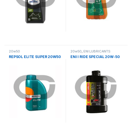
20w50
20w50
,
ΕΝΙ LUBRICANTS
REPSOL ELITE SUPER 20W50
ENI I RIDE SPECIAL 20W-50