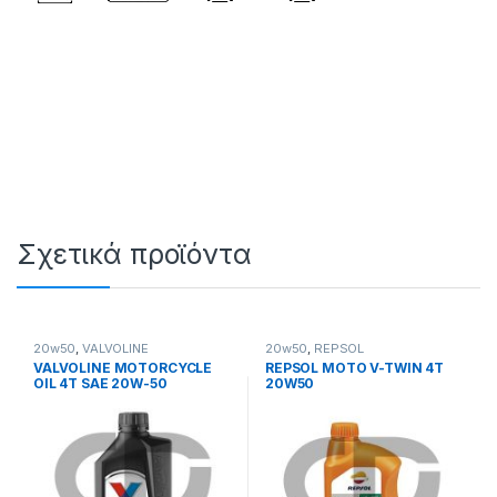
SAO 59860 SAO 59870 SAO 59880 SAO 59890 SAO 59900
SAO 59910 SAO 59910/2 SAO 59920 SAO 59930 SAO 59940
SAO 59950 SAO 59960 SAO 59970 SAO 59980 SAO 59990 SB
2100 SB 2101 SB 2102 SB 2103 SB 2105
Σχετικά προϊόντα
20w50
,
VALVOLINE
20w50
,
REPSOL
VALVOLINE MOTORCYCLE
REPSOL MOTO V-TWIN 4T
OIL 4T SAE 20W-50
20W50