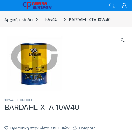
Skip to navigation
Skip to content
Αρχική σελίδα
10w40
BARDAHL XTA 10W40
🔍
10w40
,
BARDAHL
BARDAHL XTA 10W40
Πρόσθήκη στην λίστα επιθυμιών
Compare