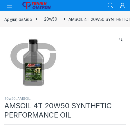
Skip to navigation
Skip to content
Αρχική σελίδα
20w50
AMSOIL 4T 20W50 SYNTHETIC
🔍
20w50
,
AMSOIL
AMSOIL 4T 20W50 SYNTHETIC
PERFORMANCE OIL