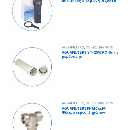
line Θήκες φίλτρων για ζεστό
νερό
AQUAFILTERS
,
ΘΗΚΕΣ ΦΙΛΤΡΩΝ
AQUAFILTERS YT-25W RO Θήκη
μεμβράνης
AQUAFILTERS
,
ΘΗΚΕΣ ΦΙΛΤΡΩΝ
AQUAFILTERS FHMCxxFF
Φίλτρο νερού ιζημάτων