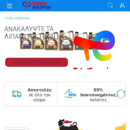
Skip to navigation
Skip to content
TOTAL ENERGIES
ΑΝΑΚΑΛΥΨΤΕ ΤΑ
ΛΙΠΑΝΤΙΚΑ TOTAL
ΕΠΙΣΗΜΟΣ ΣΥΝΕΡΓΑΤΗΣ
Αποστολές
99%
σε όλο τον
Ικανοποιημένους
κόσμο
πελάτες