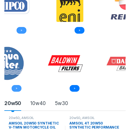
>
>
Click Here
Click Here
>
>
P
20w50
10w40
5w30
r
20w50
,
AMSOIL
20w50
,
AMSOIL
Click Here
Click Here
AMSOIL 20W50 SYNTHETIC
AMSOIL 4T 20W50
o
V-TWIN MOTORCYCLE OIL
SYNTHETIC PERFORMANCE