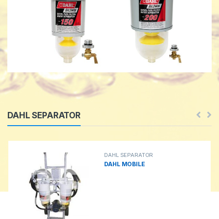
l
T
a
b
s
DAHL SEPARATOR
DAHL SEPARATOR
DAHL MOBILE