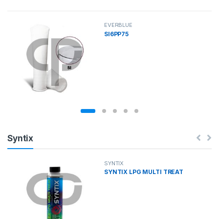
EVERBLUE
SI6PP75
Syntix
SYNTIX
SYNTIX LPG MULTI TREAT